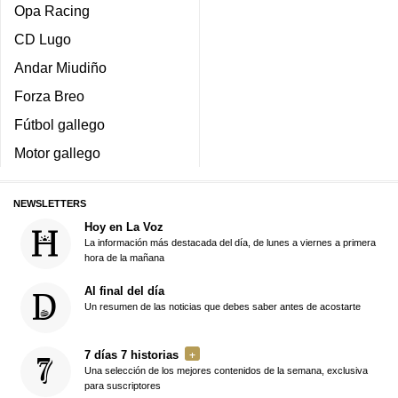
Opa Racing
CD Lugo
Andar Miudiño
Forza Breo
Fútbol gallego
Motor gallego
NEWSLETTERS
Hoy en La Voz
La información más destacada del día, de lunes a viernes a primera
hora de la mañana
Al final del día
Un resumen de las noticias que debes saber antes de acostarte
7 días 7 historias
Una selección de los mejores contenidos de la semana, exclusiva
para suscriptores