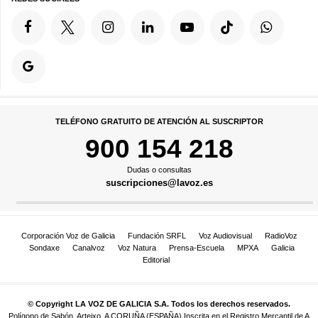
TELÉFONO GRATUITO DE ATENCIÓN AL SUSCRIPTOR
900 154 218
Dudas o consultas
suscripciones@lavoz.es
Corporación Voz de Galicia
Fundación SRFL
Voz Audiovisual
RadioVoz
Sondaxe
Canalvoz
Voz Natura
Prensa-Escuela
MPXA
Galicia
Editorial
© Copyright LA VOZ DE GALICIA S.A. Todos los derechos reservados.
Polígono de Sabón, Arteixo, A CORUÑA (ESPAÑA) Inscrita en el Registro Mercantil de A