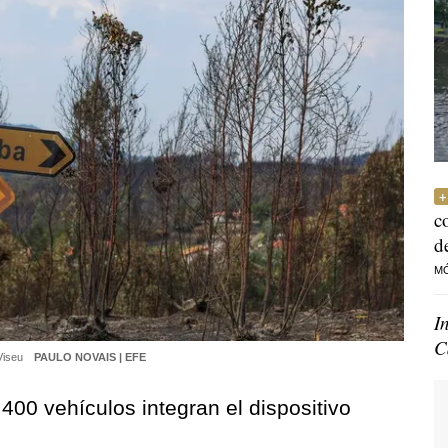
c
d
M
I
C
 Viseu
PAULO NOVAIS | EFE
00 vehículos integran el dispositivo