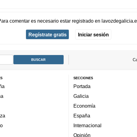
Para comentar es necesario
estar registrado
en
lavozdegalicia.
Regístrate gratis
Iniciar sesión
Ca
ES
SECCIONES
ña
Portada
ña
Galicia
Economía
za
España
lo
Internacional
Opinión