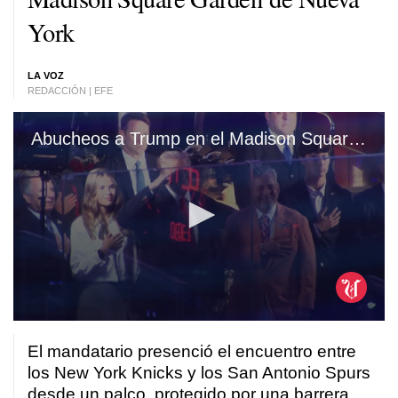
York
LA VOZ
REDACCIÓN | EFE
Abucheos a Trump en el Madison Square Garden de Nueva York
0
seconds
El mandatario presenció el encuentro entre
of
33
los New York Knicks y los San Antonio Spurs
seconds
desde un palco, protegido por una barrera