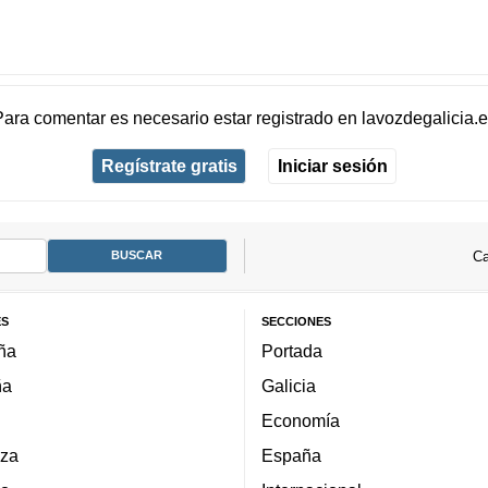
Para comentar es necesario
estar registrado
en
lavozdegalicia.
Regístrate gratis
Iniciar sesión
Ca
ES
SECCIONES
ña
Portada
ña
Galicia
Economía
za
España