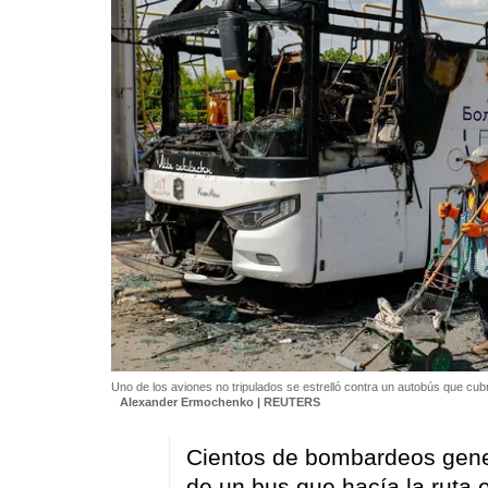
Uno de los aviones no tripulados se estrelló contra un autobús que cubrí
Alexander Ermochenko | REUTERS
Cientos de bombardeos gener
de un bus que hacía la ruta en