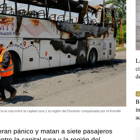
L
c
d
B
i
a la ruta entre la capital rusa y la región del Donetsk conquistada por el Kremlin
a
an pánico y matan a siete pasajeros
tre la capital rusa y la región del