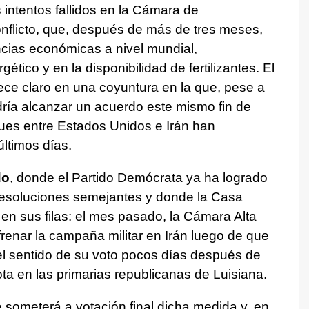
s intentos fallidos en la Cámara de
nflicto, que, después de más de tres meses,
ias económicas a nivel mundial,
tico y en la disponibilidad de fertilizantes. El
rece claro en una coyuntura en la que, pese a
ía alcanzar un acuerdo este mismo fin de
ues entre Estados Unidos e Irán han
ltimos días.
do
, donde el Partido Demócrata ya ha logrado
resoluciones semejantes y donde la Casa
n sus filas: el mes pasado, la Cámara Alta
frenar la campaña militar en Irán luego de que
el sentido de su voto pocos días después de
ta en las primarias republicanas de Luisiana.
 someterá a votación final dicha medida y, en