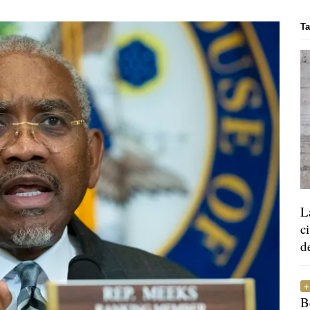
Ta
L
c
d
B