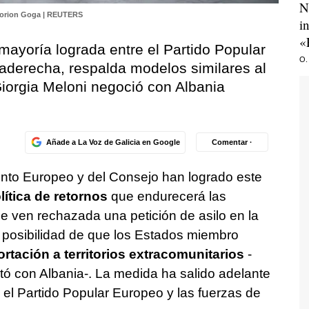
N
lorion Goga | REUTERS
i
«
ayoría lograda entre el Partido Popular
O.
raderecha, respalda modelos similares al
Giorgia Meloni negoció con Albania
Añade a La Voz de Galicia en Google
Comentar ·
nto Europeo y del Consejo han logrado este
lítica de retornos
que endurecerá las
e ven rechazada una petición de asilo en la
 posibilidad de que los Estados miembro
rtación a territorios extracomunitarios
-
ctó con Albania-. La medida ha salido adelante
 el Partido Popular Europeo y las fuerzas de