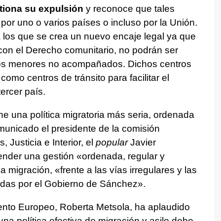
tiona su expulsión
y reconoce que tales
r uno o varios países o incluso por la Unión.
 los que se crea un nuevo encaje legal ya que
con el Derecho comunitario, no podrán ser
 los menores no acompañados. Dichos centros
como centros de tránsito para facilitar el
tercer país.
e una política migratoria más seria, ordenada
municado el presidente de la comisión
 Justicia e Interior, el
popular
Javier
ender una gestión «ordenada, regular y
 migración, «frente a las vías irregulares y las
idas por el Gobierno de Sánchez».
ento Europeo, Roberta Metsola, ha aplaudido
na política efectiva de migración y asilo debe