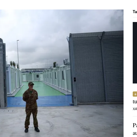
Ta
t
XA
P
a