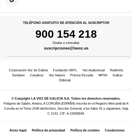
TELÉFONO GRATUITO DE ATENCIÓN AL SUSCRIPTOR
900 154 218
Dudas o consultas
suscripciones@lavoz.es
Corporación Voz de Galicia
Fundación SRFL
Voz Audiovisual
RadioVoz
Sondaxe
Canalvoz
Voz Natura
Prensa-Escuela
MPXA
Galicia
Editorial
© Copyright LA VOZ DE GALICIA S.A. Todos los derechos reservados.
Polígono de Sabón, Arteixo, A CORUÑA (ESPAÑA) Inscrita en el Registro Mercantil de A
Coruña en el Tomo 2438 del Archivo, Sección General, a los folios 91 y siguientes, hoja
C-2141. CIF: A-15000649.
Aviso legal
Política de privacidad
Política de cookies
Condiciones