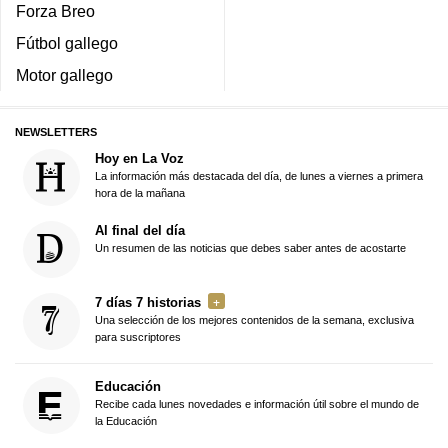
Forza Breo
Fútbol gallego
Motor gallego
NEWSLETTERS
Hoy en La Voz
La información más destacada del día, de lunes a viernes a primera
hora de la mañana
Al final del día
Un resumen de las noticias que debes saber antes de acostarte
7 días 7 historias
Una selección de los mejores contenidos de la semana, exclusiva
para suscriptores
Educación
Recibe cada lunes novedades e información útil sobre el mundo de
la Educación