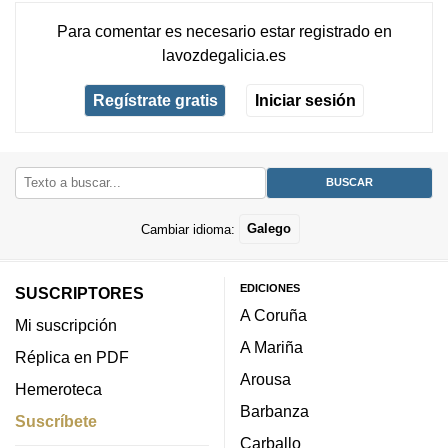
Para comentar es necesario
estar registrado
en
lavozdegalicia.es
Regístrate gratis
Iniciar sesión
Cambiar idioma:
Galego
EDICIONES
SUSCRIPTORES
A Coruña
Mi suscripción
A Mariña
Réplica en PDF
Arousa
Hemeroteca
Barbanza
Suscríbete
Carballo