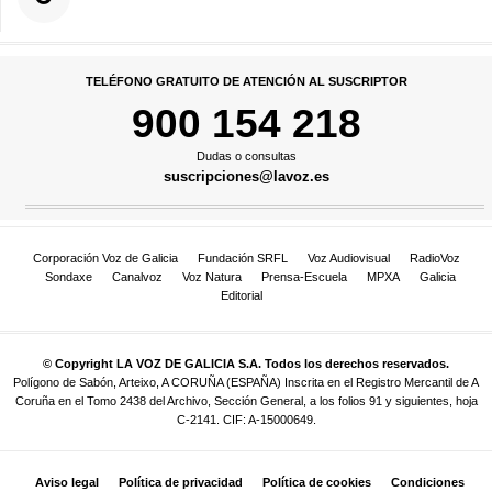
TELÉFONO GRATUITO DE ATENCIÓN AL SUSCRIPTOR
900 154 218
Dudas o consultas
suscripciones@lavoz.es
Corporación Voz de Galicia
Fundación SRFL
Voz Audiovisual
RadioVoz
Sondaxe
Canalvoz
Voz Natura
Prensa-Escuela
MPXA
Galicia
Editorial
© Copyright LA VOZ DE GALICIA S.A. Todos los derechos reservados.
Polígono de Sabón, Arteixo, A CORUÑA (ESPAÑA) Inscrita en el Registro Mercantil de A
Coruña en el Tomo 2438 del Archivo, Sección General, a los folios 91 y siguientes, hoja
C-2141. CIF: A-15000649.
Aviso legal
Política de privacidad
Política de cookies
Condiciones