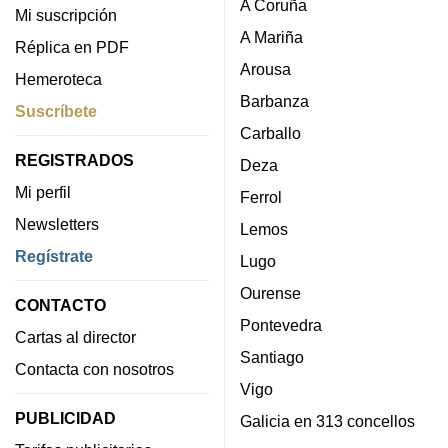
A Coruña
Mi suscripción
A Mariña
Réplica en PDF
Arousa
Hemeroteca
Barbanza
Suscríbete
Carballo
REGISTRADOS
Deza
Mi perfil
Ferrol
Newsletters
Lemos
Regístrate
Lugo
Ourense
CONTACTO
Pontevedra
Cartas al director
Santiago
Contacta con nosotros
Vigo
PUBLICIDAD
Galicia en 313 concellos