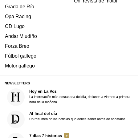
On, revista de motor
Grada de Río
Opa Racing
CD Lugo
Andar Miudiño
Forza Breo
Fútbol gallego
Motor gallego
NEWSLETTERS
Hoy en La Voz
La información más destacada del día, de lunes a viernes a primera
hora de la mañana
Al final del día
Un resumen de las noticias que debes saber antes de acostarte
7 días 7 historias