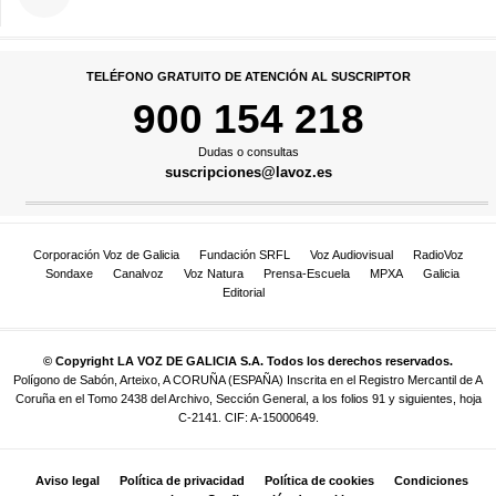
TELÉFONO GRATUITO DE ATENCIÓN AL SUSCRIPTOR
900 154 218
Dudas o consultas
suscripciones@lavoz.es
Corporación Voz de Galicia
Fundación SRFL
Voz Audiovisual
RadioVoz
Sondaxe
Canalvoz
Voz Natura
Prensa-Escuela
MPXA
Galicia
Editorial
© Copyright LA VOZ DE GALICIA S.A. Todos los derechos reservados.
Polígono de Sabón, Arteixo, A CORUÑA (ESPAÑA) Inscrita en el Registro Mercantil de A
Coruña en el Tomo 2438 del Archivo, Sección General, a los folios 91 y siguientes, hoja
C-2141. CIF: A-15000649.
Aviso legal
Política de privacidad
Política de cookies
Condiciones