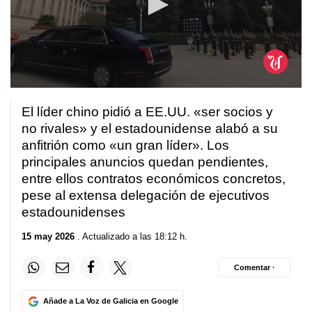
0
seconds
El líder chino pidió a EE.UU. «ser socios y
of
1
no rivales» y el estadounidense alabó a su
minute,
anfitrión como «un gran líder». Los
29
seconds
principales anuncios quedan pendientes,
entre ellos contratos económicos concretos,
pese al extensa delegación de ejecutivos
estadounidenses
15 may 2026
. Actualizado a las 18:12 h.
Comentar ·
Añade a La Voz de Galicia en Google