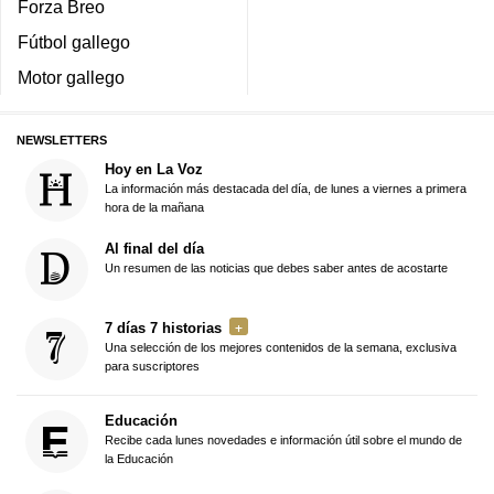
Forza Breo
Fútbol gallego
Motor gallego
NEWSLETTERS
Hoy en La Voz
La información más destacada del día, de lunes a viernes a primera
hora de la mañana
Al final del día
Un resumen de las noticias que debes saber antes de acostarte
7 días 7 historias
Una selección de los mejores contenidos de la semana, exclusiva
para suscriptores
Educación
Recibe cada lunes novedades e información útil sobre el mundo de
la Educación