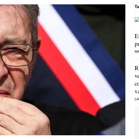
Ta
E
p
MA
R
v
c
v
LA