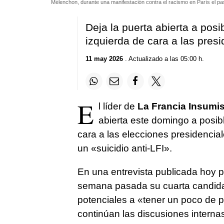
Mélenchon, durante una manifestación contra el racismo en París el pa
Deja la puerta abierta a pos
izquierda de cara a las pres
11 may 2026
. Actualizado a las 05:00 h.
E
l líder de
La Francia Insumi
abierta este domingo a posib
cara a las elecciones presidencial
un «suicidio anti-LFI».
En una entrevista publicada hoy 
semana pasada su cuarta candidat
potenciales a «tener un poco de p
continúan las discusiones internas