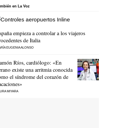
mbién en La Voz
spaña empieza a controlar a los viajeros
rocedentes de Italia
RÍA EUGENIA ALONSO
amón Ríos, cardiólogo: «En
erano existe una arritmia conocida
omo el síndrome del corazón de
acaciones»
URA MIYARA