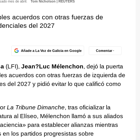
sado mes de abril.
Tom Nicholson | REUTERS
ibles acuerdos con otras fuerzas de
idenciales del 2027
Añade a La Voz de Galicia en Google
Comentar ·
sa
(LFI),
Jean?Luc Mélenchon
, dejó la puerta
les acuerdos con otras fuerzas de izquierda de
es del 2027 y pidió evitar lo que calificó como
por
La Tribune Dimanche
, tras oficializar la
ura al Elíseo, Mélenchon llamó a sus aliados
aciencia» para establecer alianzas mientras
 en los partidos progresistas sobre