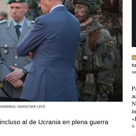
t
XA
P
a
N
HANNIBAL HANSCHKE | EFE
i
«
ncluso al de Ucrania en plena guerra
O.