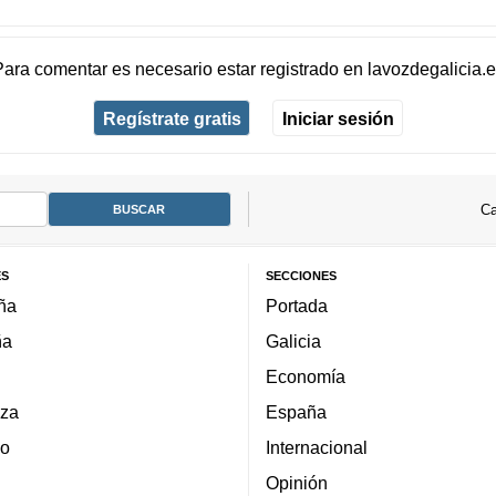
Para comentar es necesario
estar registrado
en
lavozdegalicia.
Regístrate gratis
Iniciar sesión
Ca
ES
SECCIONES
ña
Portada
ña
Galicia
Economía
za
España
lo
Internacional
Opinión