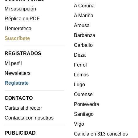
A Coruña
Mi suscripción
A Mariña
Réplica en PDF
Arousa
Hemeroteca
Barbanza
Suscríbete
Carballo
REGISTRADOS
Deza
Mi perfil
Ferrol
Newsletters
Lemos
Regístrate
Lugo
Ourense
CONTACTO
Pontevedra
Cartas al director
Santiago
Contacta con nosotros
Vigo
PUBLICIDAD
Galicia en 313 concellos