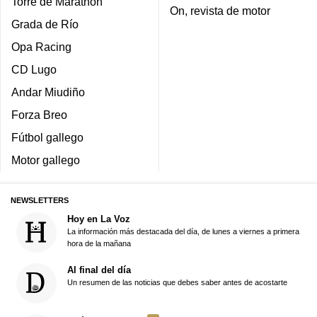
Torre de Marathon
On, revista de motor
Grada de Río
Opa Racing
CD Lugo
Andar Miudiño
Forza Breo
Fútbol gallego
Motor gallego
NEWSLETTERS
Hoy en La Voz
La información más destacada del día, de lunes a viernes a primera
hora de la mañana
Al final del día
Un resumen de las noticias que debes saber antes de acostarte