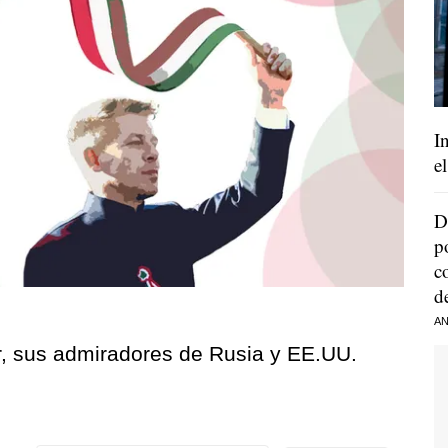
I
e
D
p
c
d
AN
r, sus admiradores de Rusia y EE.UU.