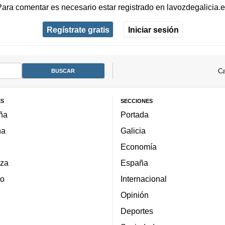
Para comentar es necesario
estar registrado
en
lavozdegalicia.
Regístrate gratis
Iniciar sesión
Ca
ES
SECCIONES
ña
Portada
ña
Galicia
Economía
za
España
lo
Internacional
Opinión
Deportes