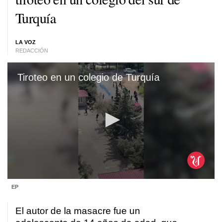
Turquía
LA VOZ
REDACCIÓN
Tiroteo en un colegio de Turquía
0
EP
seconds
of
50
El autor de la masacre fue un
seconds