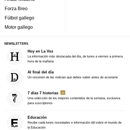
Forza Breo
Fútbol gallego
Motor gallego
NEWSLETTERS
Hoy en La Voz
La información más destacada del día, de lunes a viernes a primera
hora de la mañana
Al final del día
Un resumen de las noticias que debes saber antes de acostarte
7 días 7 historias
Una selección de los mejores contenidos de la semana, exclusiva
para suscriptores
Educación
Recibe cada lunes novedades e información útil sobre el mundo de
la Educación