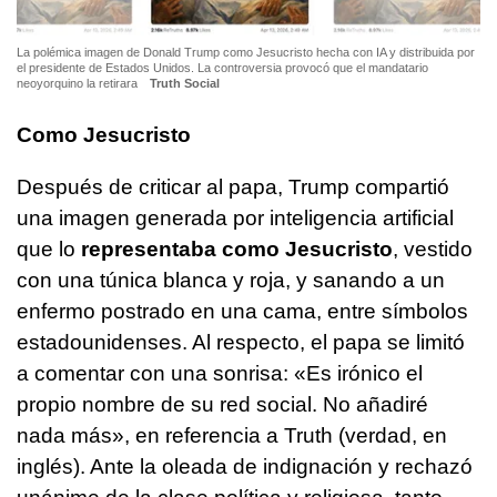
La polémica imagen de Donald Trump como Jesucristo hecha con IA y distribuida por
el presidente de Estados Unidos. La controversia provocó que el mandatario
neoyorquino la retirara
Truth Social
Como Jesucristo
Después de criticar al papa, Trump compartió
una imagen generada por inteligencia artificial
que lo
representaba como Jesucristo
, vestido
con una túnica blanca y roja, y sanando a un
enfermo postrado en una cama, entre símbolos
estadounidenses. Al respecto, el papa se limitó
a comentar con una sonrisa: «Es irónico el
propio nombre de su red social. No añadiré
nada más», en referencia a Truth (verdad, en
inglés). Ante la oleada de indignación y rechazó