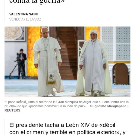
VALENTINA SAINI
VENECIA / E. LA VOZ
El papa señaló, junto al rector de la Gran Mezquita de Argel, que su encuentro «es la
prueba» de que «podemos construir un mundo de paz».
Guglielmo Mangiapane |
REUTERS
El presidente tacha a León XIV de «débil
con el crimen y terrible en política exterior», y