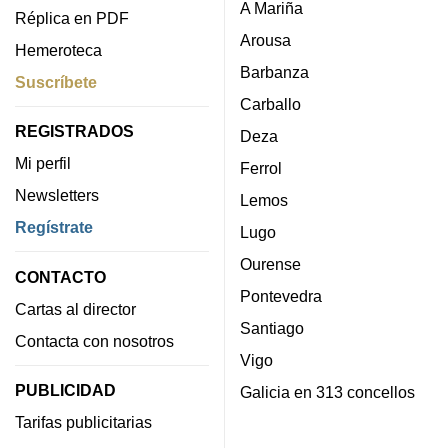
A Mariña
Réplica en PDF
Arousa
Hemeroteca
Barbanza
Suscríbete
Carballo
REGISTRADOS
Deza
Mi perfil
Ferrol
Newsletters
Lemos
Regístrate
Lugo
Ourense
CONTACTO
Pontevedra
Cartas al director
Santiago
Contacta con nosotros
Vigo
PUBLICIDAD
Galicia en 313 concellos
Tarifas publicitarias