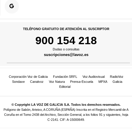
TELÉFONO GRATUITO DE ATENCIÓN AL SUSCRIPTOR
900 154 218
Dudas o consultas
suscripciones@lavoz.es
Corporación Voz de Galicia
Fundación SRFL
Voz Audiovisual
RadioVoz
Sondaxe
Canalvoz
Voz Natura
Prensa-Escuela
MPXA
Galicia
Editorial
© Copyright LA VOZ DE GALICIA S.A. Todos los derechos reservados.
Polígono de Sabón, Arteixo, A CORUÑA (ESPAÑA) Inscrita en el Registro Mercantil de A
Coruña en el Tomo 2438 del Archivo, Sección General, a los folios 91 y siguientes, hoja
C-2141. CIF: A-15000649.