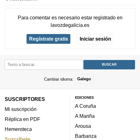
Para comentar es necesario
estar registrado
en
lavozdegalicia.es
Regístrate gratis
Iniciar sesión
Cambiar idioma:
Galego
EDICIONES
SUSCRIPTORES
A Coruña
Mi suscripción
A Mariña
Réplica en PDF
Arousa
Hemeroteca
Barbanza
Suscríbete