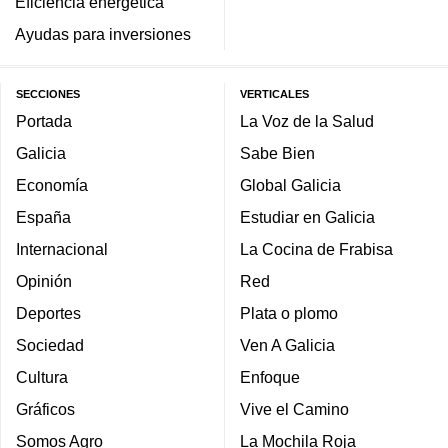
Eficiencia energética
Ayudas para inversiones
SECCIONES
VERTICALES
Portada
La Voz de la Salud
Galicia
Sabe Bien
Economía
Global Galicia
España
Estudiar en Galicia
Internacional
La Cocina de Frabisa
Opinión
Red
Deportes
Plata o plomo
Sociedad
Ven A Galicia
Cultura
Enfoque
Gráficos
Vive el Camino
Somos Agro
La Mochila Roja