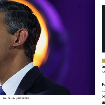
t
XA
P
a
N
.
Phil Noble | REUTERS
i