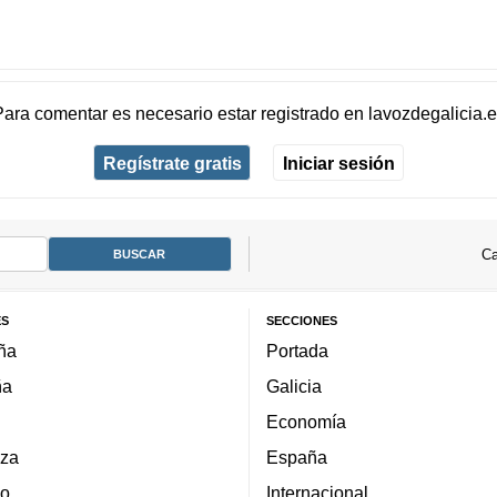
Para comentar es necesario
estar registrado
en
lavozdegalicia.
Regístrate gratis
Iniciar sesión
Ca
ES
SECCIONES
ña
Portada
ña
Galicia
Economía
za
España
lo
Internacional