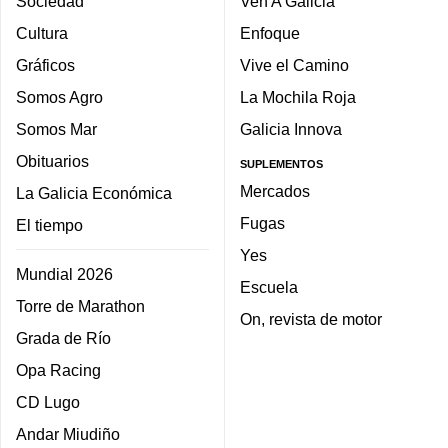
Sociedad
Ven A Galicia
Cultura
Enfoque
Gráficos
Vive el Camino
Somos Agro
La Mochila Roja
Somos Mar
Galicia Innova
Obituarios
SUPLEMENTOS
Mercados
La Galicia Económica
Fugas
El tiempo
Yes
Mundial 2026
Escuela
Torre de Marathon
On, revista de motor
Grada de Río
Opa Racing
CD Lugo
Andar Miudiño