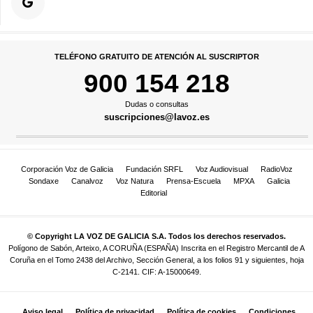
TELÉFONO GRATUITO DE ATENCIÓN AL SUSCRIPTOR
900 154 218
Dudas o consultas
suscripciones@lavoz.es
Corporación Voz de Galicia
Fundación SRFL
Voz Audiovisual
RadioVoz
Sondaxe
Canalvoz
Voz Natura
Prensa-Escuela
MPXA
Galicia
Editorial
© Copyright LA VOZ DE GALICIA S.A. Todos los derechos reservados.
Polígono de Sabón, Arteixo, A CORUÑA (ESPAÑA) Inscrita en el Registro Mercantil de A
Coruña en el Tomo 2438 del Archivo, Sección General, a los folios 91 y siguientes, hoja
C-2141. CIF: A-15000649.
Aviso legal
Política de privacidad
Política de cookies
Condiciones