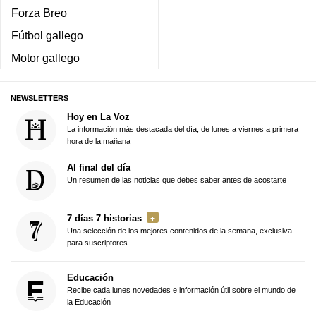
Forza Breo
Fútbol gallego
Motor gallego
NEWSLETTERS
Hoy en La Voz
La información más destacada del día, de lunes a viernes a primera
hora de la mañana
Al final del día
Un resumen de las noticias que debes saber antes de acostarte
7 días 7 historias
Una selección de los mejores contenidos de la semana, exclusiva
para suscriptores
Educación
Recibe cada lunes novedades e información útil sobre el mundo de
la Educación