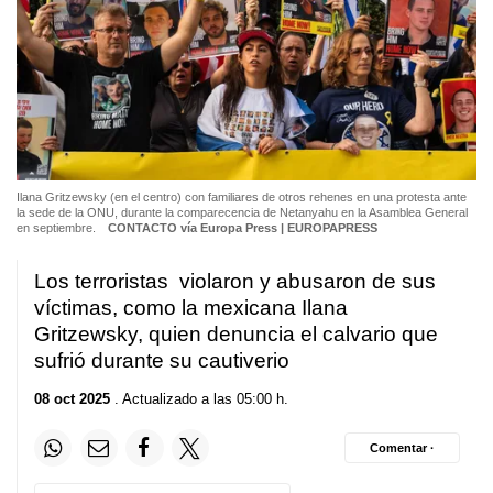
Ilana Gritzewsky (en el centro) con familiares de otros rehenes en una protesta ante
la sede de la ONU, durante la comparecencia de Netanyahu en la Asamblea General
en septiembre.
CONTACTO vía Europa Press | EUROPAPRESS
Los terroristas violaron y abusaron de sus
víctimas, como la mexicana Ilana
Gritzewsky, quien denuncia el calvario que
sufrió durante su cautiverio
08 oct 2025
. Actualizado a las 05:00 h.
Comentar ·