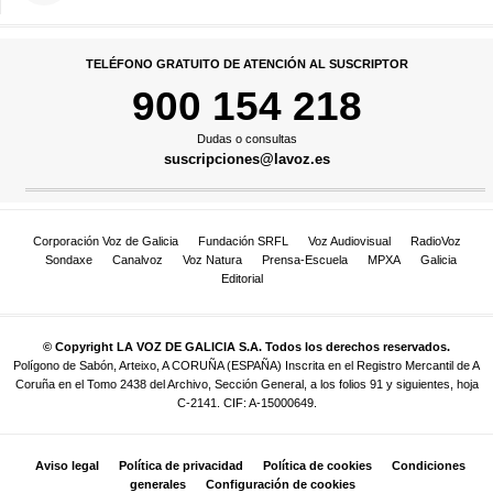
TELÉFONO GRATUITO DE ATENCIÓN AL SUSCRIPTOR
900 154 218
Dudas o consultas
suscripciones@lavoz.es
Corporación Voz de Galicia
Fundación SRFL
Voz Audiovisual
RadioVoz
Sondaxe
Canalvoz
Voz Natura
Prensa-Escuela
MPXA
Galicia
Editorial
© Copyright LA VOZ DE GALICIA S.A. Todos los derechos reservados.
Polígono de Sabón, Arteixo, A CORUÑA (ESPAÑA) Inscrita en el Registro Mercantil de A
Coruña en el Tomo 2438 del Archivo, Sección General, a los folios 91 y siguientes, hoja
C-2141. CIF: A-15000649.
Aviso legal
Política de privacidad
Política de cookies
Condiciones
generales
Configuración de cookies