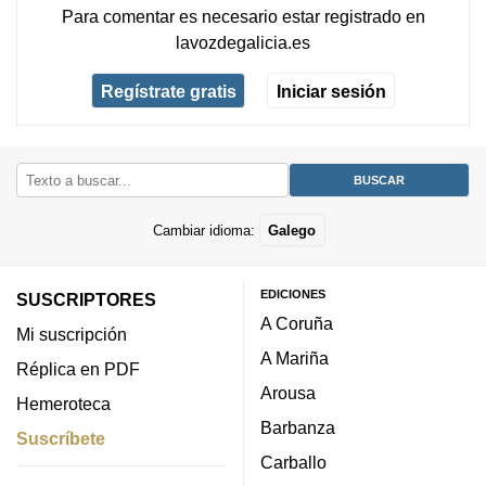
Para comentar es necesario
estar registrado
en
lavozdegalicia.es
Regístrate gratis
Iniciar sesión
Cambiar idioma:
Galego
EDICIONES
SUSCRIPTORES
A Coruña
Mi suscripción
A Mariña
Réplica en PDF
Arousa
Hemeroteca
Barbanza
Suscríbete
Carballo