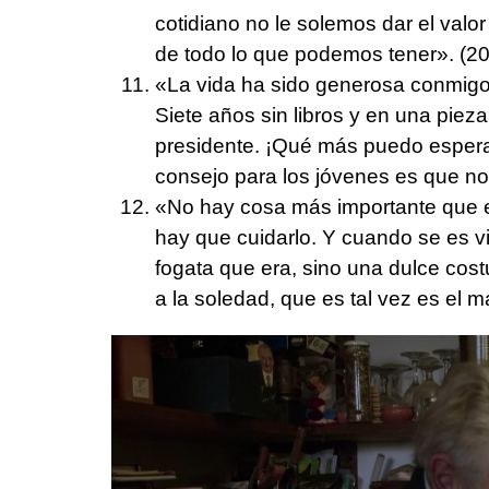
cotidiano no le solemos dar el valor
de todo lo que podemos tener». (2
«La vida ha sido generosa conmigo
Siete años sin libros y en una pieza
presidente. ¡Qué más puedo esperar!
consejo para los jóvenes es que no
«No hay cosa más importante que el
hay que cuidarlo. Y cuando se es vi
fogata que era, sino una dulce cos
a la soledad, que es tal vez es el 
0
seconds
of
9
minutes,
22
seconds
Volume
90%