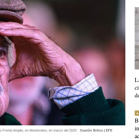
L
c
d
B
i
ico Frente Amplio, en Montevideo, en marzo del 2025
Gastón Britos | EFE
a