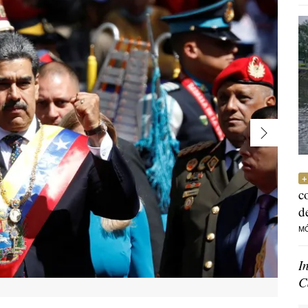
c
d
M
I
C