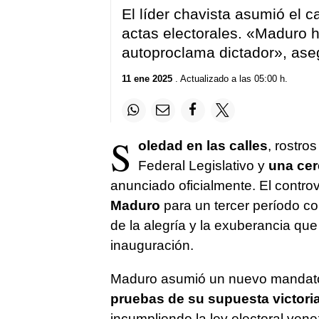
El líder chavista asumió el c
actas electorales. «Maduro 
autoproclama dictador», as
11 ene 2025
. Actualizado a las 05:00 h.
S
oledad en las calles
, rostro
Federal Legislativo y
una ce
anunciado oficialmente. El contro
Maduro
para un tercer período c
de la alegría y la exuberancia qu
inauguración.
Maduro asumió un nuevo mandat
pruebas de su supuesta victori
incumpliendo la ley electoral vene