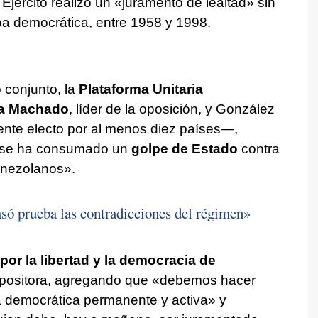
Ejército realizó un «juramento de lealtad» sin
apa democrática, entre 1958 y 1998.
conjunto, la
Plataforma Unitaria
na Machado
, líder de la oposición, y González
nte electo por al menos diez países—,
 «se ha consumado un
golpe de Estado
contra
enezolanos».
ó prueba las contradicciones del régimen»
or la libertad y la democracia de
n opositora, agregando que «debemos hacer
a democrática permanente y activa» y