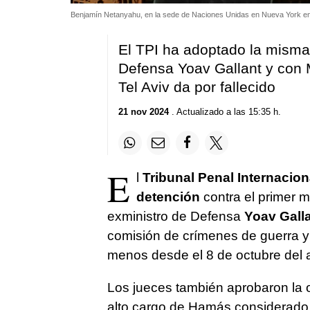
Benjamín Netanyahu, en la sede de Naciones Unidas en Nueva York e
El TPI ha adoptado la misma 
Defensa Yoav Gallant y con
Tel Aviv da por fallecido
21 nov 2024
. Actualizado a las 15:35 h.
E
l
Tribunal Penal Internaciona
detención
contra el primer mi
exministro de Defensa
Yoav Gall
comisión de crímenes de guerra y
menos desde el 8 de octubre del
Los jueces también aprobaron la 
alto cargo de Hamás considerado je