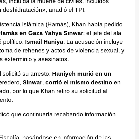
 incluida la muerte de civiles, incluidos
a deshidratación», añadió el TPI.
istencia Islámica (Hamás), Khan había pedido
e Hamás en Gaza Yahya Sinwar
; el jefe del ala
ó político,
Ismail Haniya
. La acusación incluye
toma de rehenes y actos de violencia sexual, y
s exterminio y asesinatos.
solicitó su arresto,
Haniyeh murió en un
heredero,
Sinwar
,
corrió el mismo destino
en
do, por lo que Khan retiró su solicitud al
ento.
indicó que continuaría recabando información
Fiscalía, basándose en información de las