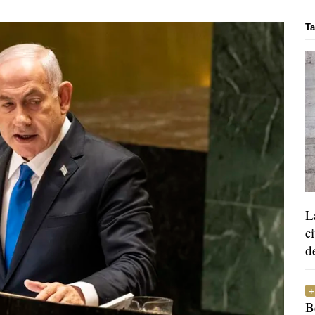
Ta
L
c
d
B