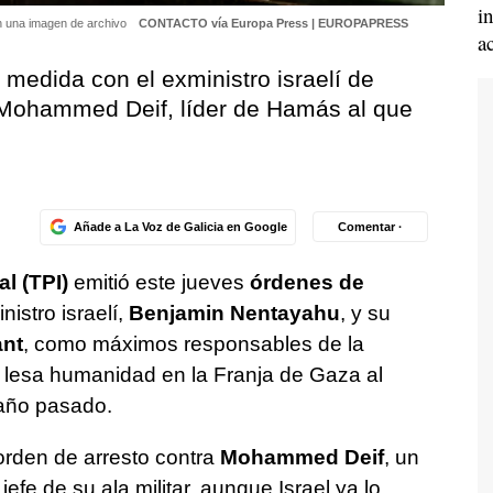
i
n una imagen de archivo
CONTACTO vía Europa Press | EUROPAPRESS
a
medida con el exministro israelí de
 Mohammed Deif, líder de Hamás al que
Añade a La Voz de Galicia en Google
Comentar ·
l (TPI)
emitió este jueves
órdenes de
nistro israelí,
Benjamin Nentayahu
, y su
ant
, como máximos responsables de la
 lesa humanidad en la Franja de Gaza al
 año pasado.
orden de arresto contra
Mohammed Deif
, un
fe de su ala militar, aunque Israel ya lo