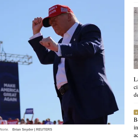
L
c
d
B
i
 Norte.
Brian Snyder | REUTERS
a