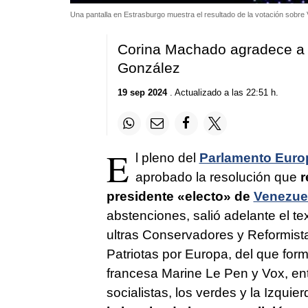
Una pantalla en Estrasburgo muestra el resultado de la votación sobr
Corina Machado agradece a 
González
19 sep 2024
. Actualizado a las 22:51 h.
E
l pleno del
Parlamento Euro
aprobado la resolución que
r
presidente «electo» de
Venezue
abstenciones, salió adelante el t
ultras Conservadores y Reformist
Patriotas por Europa, del que form
francesa Marine Le Pen y Vox, entre
socialistas, los verdes y la Izquie