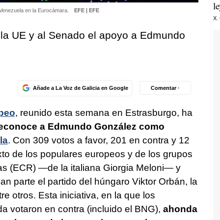
l
e Venezuela en la Eurocámara.
EFE | EFE
X.
la UE y al Senado el apoyo a Edmundo
Añade a La Voz de Galicia en Google
Comentar ·
peo
, reunido esta semana en Estrasburgo, ha
econoce a Edmundo González como
la
. Con 309 votos a favor, 201 en contra y 12
exto de los populares europeos y de los grupos
as (ECR) —de la italiana Giorgia Meloni— y
an parte el partido del húngaro Viktor Orbán, la
 otros. Esta iniciativa, en la que los
rda votaron en contra (incluido el BNG),
ahonda