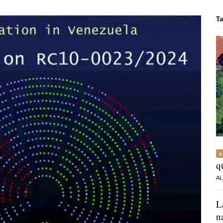
Ta
q
AL
L
n