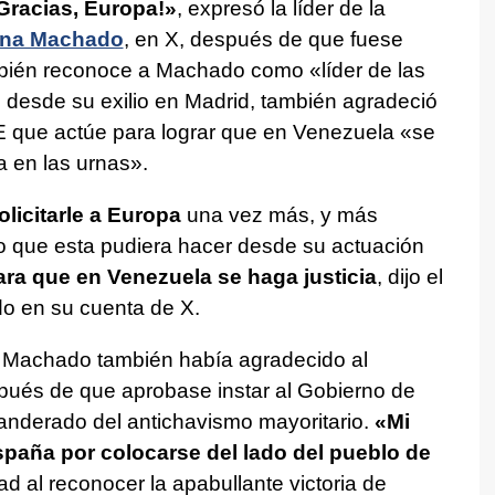
Gracias, Europa!»
, expresó la líder de la
ina Machado
, en X, después de que fuese
bién reconoce a Machado como «líder de las
 desde su exilio en Madrid, también agradeció
 UE que actúe para lograr que en Venezuela «se
a en las urnas».
licitarle a Europa
una vez más, y más
o que esta pudiera hacer desde su actuación
ara que en Venezuela se haga justicia
, dijo el
do en su cuenta de X.
na Machado también había agradecido al
ués de que aprobase instar al Gobierno de
nderado del antichavismo mayoritario.
«Mi
paña por colocarse del lado del pueblo de
ad al reconocer la apabullante victoria de