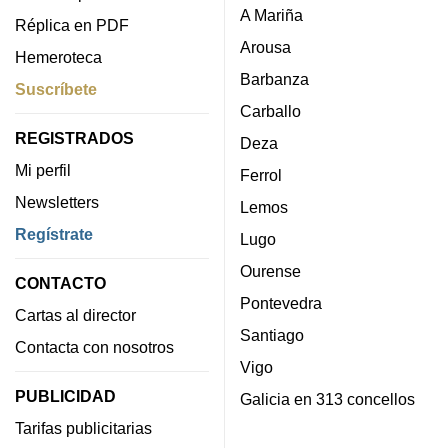
A Mariña
Réplica en PDF
Arousa
Hemeroteca
Barbanza
Suscríbete
Carballo
REGISTRADOS
Deza
Mi perfil
Ferrol
Newsletters
Lemos
Regístrate
Lugo
Ourense
CONTACTO
Pontevedra
Cartas al director
Santiago
Contacta con nosotros
Vigo
PUBLICIDAD
Galicia en 313 concellos
Tarifas publicitarias