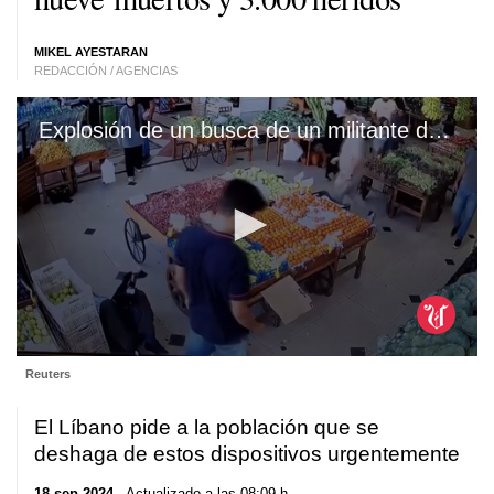
MIKEL AYESTARAN
REDACCIÓN / AGENCIAS
Explosión de un busca de un militante de Hezbolá
0
Reuters
seconds
of
18
El Líbano pide a la población que se
seconds
deshaga de estos dispositivos urgentemente
18 sep 2024
. Actualizado a las 08:09 h.