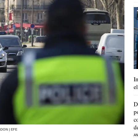
I
e
D
p
c
d
DON | EFE
AN