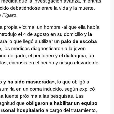
medida que la investigación avanza, mientras
do debatiéndose entre la vida y la muerte,
 Figaro
.
a propia víctima, un hombre -al que ella había
introdujo el 4 de agosto en su domicilio y
la
para lo que llegó a utilizar un
palo de escoba
e, los médicos diagnosticaron a la joven
tino delgado, el peritoneo y el diafragma, un
llas, cianosis en el pecho y riesgo elevado de
io y ha sido masacrada»
, lo que obligó a
 sumirla en un coma inducido, según explicó
na fuente próxima a las pesquisas. Las
magnitud que
obligaron a habilitar un equipo
rsonal hospitalario
a cargo del tratamiento,