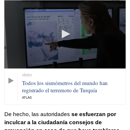
0
seconds
of
1
minute,
1
second
Todos los sismómetros del mundo han
registrado el terremoto de Turquía
ATLAS
De hecho, las autoridades
se esfuerzan por
inculcar a la ciudadanía consejos de