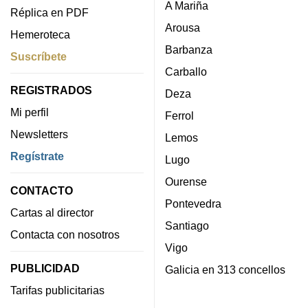
A Mariña
Réplica en PDF
Arousa
Hemeroteca
Barbanza
Suscríbete
Carballo
REGISTRADOS
Deza
Mi perfil
Ferrol
Newsletters
Lemos
Regístrate
Lugo
Ourense
CONTACTO
Pontevedra
Cartas al director
Santiago
Contacta con nosotros
Vigo
PUBLICIDAD
Galicia en 313 concellos
Tarifas publicitarias