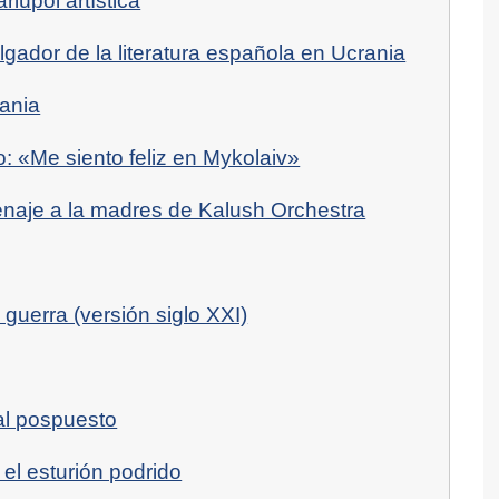
riúpol artística
ulgador de la literatura española en Ucrania
rania
: «Me siento feliz en Mykolaiv»
enaje a la madres de Kalush Orchestra
 guerra (versión siglo XXI)
al pospuesto
y el esturión podrido