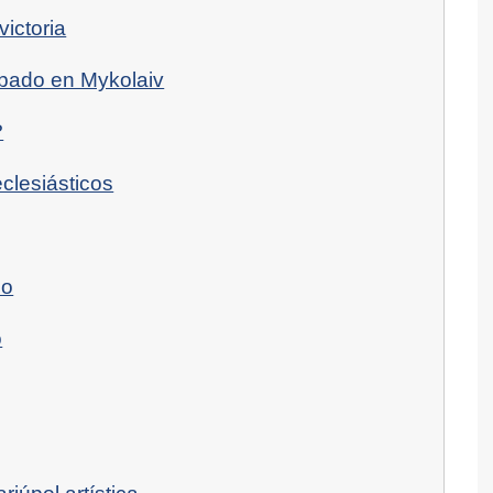
victoria
ábado en Mykolaiv
?
clesiásticos
po
o