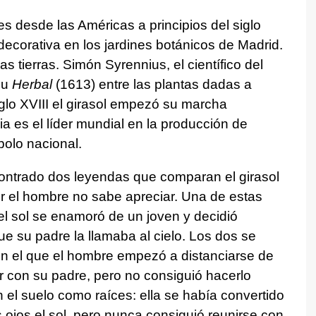
es desde las Américas a principios del siglo
decorativa en los jardines botánicos de Madrid.
ras tierras. Simón Syrennius, el científico del
su
Herbal
(1613) entre las plantas dadas a
iglo XVIII el girasol empezó su marcha
ia es el líder mundial en la producción de
mbolo nacional.
contrado dos leyendas que comparan el girasol
 el hombre no sabe apreciar. Una de estas
el sol se enamoró de un joven y decidió
ue su padre la llamaba al cielo. Los dos se
n el que el hombre empezó a distanciarse de
r con su padre, pero no consiguió hacerlo
 el suelo como raíces: ella se había convertido
 ojos el sol, pero nunca consiguió reunirse con