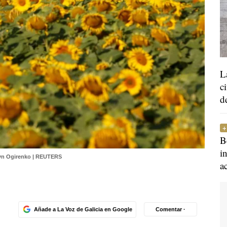
L
c
d
B
i
yn Ogirenko | REUTERS
a
Añade a La Voz de Galicia en Google
Comentar ·