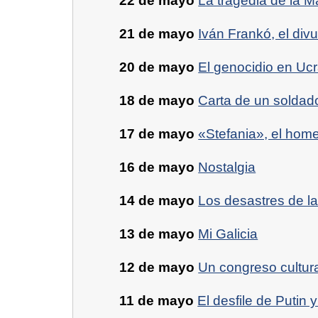
22 de mayo
La tragedia de la Ma
21 de mayo
Iván Frankó, el div
20 de mayo
El genocidio en Uc
18 de mayo
Carta de un soldado
17 de mayo
«Stefania», el hom
16 de mayo
Nostalgia
14 de mayo
Los desastres de la
13 de mayo
Mi Galicia
12 de mayo
Un congreso cultur
11 de mayo
El desfile de Putin 