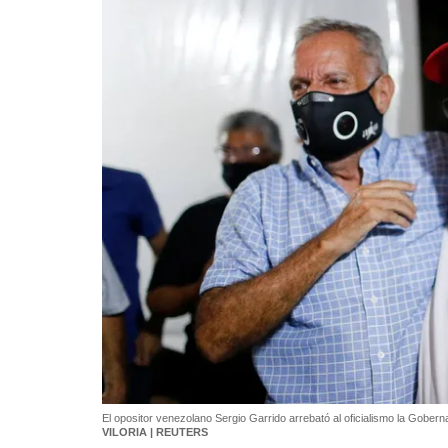
El opositor venezolano Sergio Garrido arrebató al oficialismo la Gobe
VILORIA | REUTERS