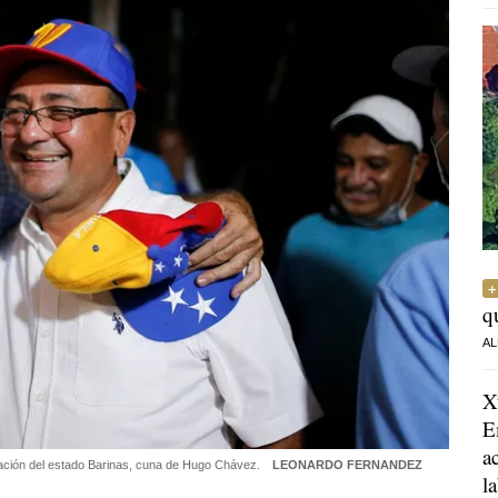
q
AL
X
E
a
rnación del estado Barinas, cuna de Hugo Chávez.
LEONARDO FERNANDEZ
l