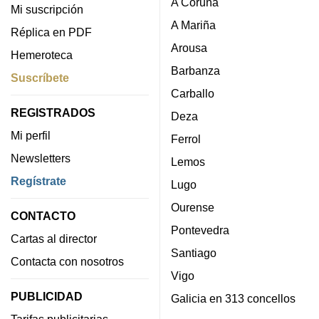
A Coruña
Mi suscripción
A Mariña
Réplica en PDF
Arousa
Hemeroteca
Barbanza
Suscríbete
Carballo
REGISTRADOS
Deza
Mi perfil
Ferrol
Newsletters
Lemos
Regístrate
Lugo
Ourense
CONTACTO
Pontevedra
Cartas al director
Santiago
Contacta con nosotros
Vigo
PUBLICIDAD
Galicia en 313 concellos