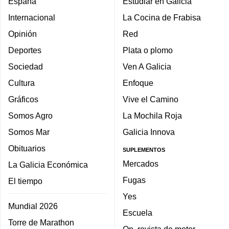
España
Estudiar en Galicia
Internacional
La Cocina de Frabisa
Opinión
Red
Deportes
Plata o plomo
Sociedad
Ven A Galicia
Cultura
Enfoque
Gráficos
Vive el Camino
Somos Agro
La Mochila Roja
Somos Mar
Galicia Innova
Obituarios
SUPLEMENTOS
Mercados
La Galicia Económica
Fugas
El tiempo
Yes
Mundial 2026
Escuela
Torre de Marathon
On, revista de motor