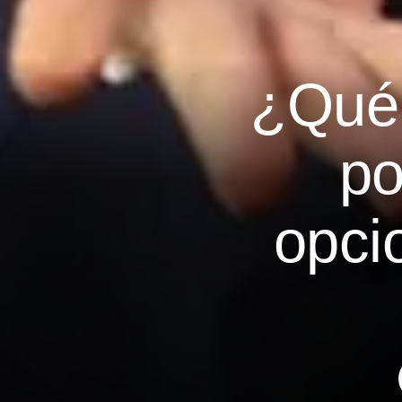
¿Qué 
po
opci