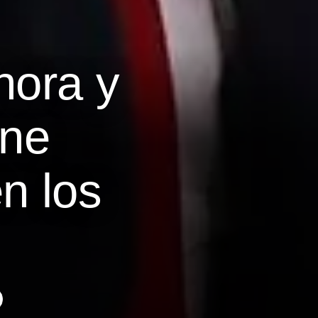
hora y
ene
n los