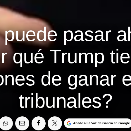
puede pasar a
r qué Trump ti
ones de ganar e
tribunales?
Añade a La Voz de Galicia en Google