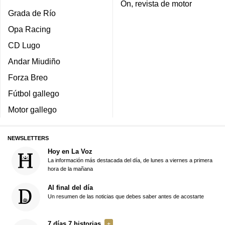
On, revista de motor
Grada de Río
Opa Racing
CD Lugo
Andar Miudiño
Forza Breo
Fútbol gallego
Motor gallego
NEWSLETTERS
Hoy en La Voz
La información más destacada del día, de lunes a viernes a primera
hora de la mañana
Al final del día
Un resumen de las noticias que debes saber antes de acostarte
7 días 7 historias