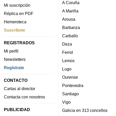
A Coruña
Mi suscripción
A Mariña
Réplica en PDF
Arousa
Hemeroteca
Barbanza
Suscríbete
Carballo
REGISTRADOS
Deza
Mi perfil
Ferrol
Newsletters
Lemos
Regístrate
Lugo
Ourense
CONTACTO
Pontevedra
Cartas al director
Santiago
Contacta con nosotros
Vigo
PUBLICIDAD
Galicia en 313 concellos