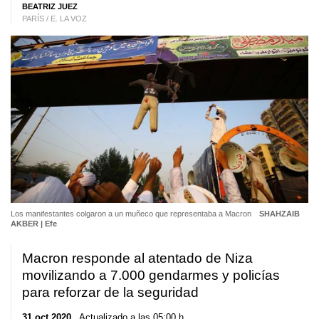
BEATRIZ JUEZ
PARÍS / E. LA VOZ
Los manifestantes colgaron a un muñeco que representaba a Macron
SHAHZAIB
AKBER | Efe
Macron responde al atentado de Niza
movilizando a 7.000 gendarmes y policías
para reforzar de la seguridad
31 oct 2020
. Actualizado a las 05:00 h.