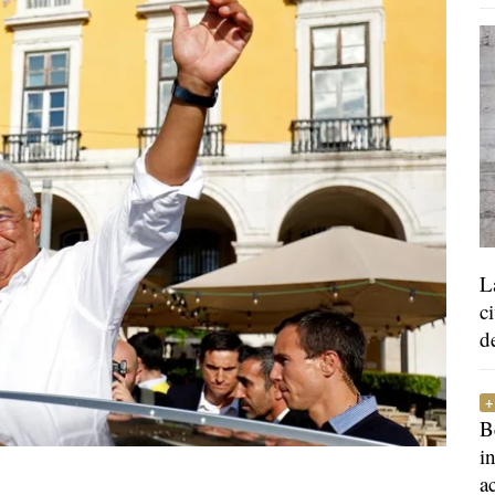
L
c
d
B
i
a