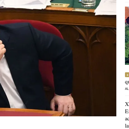
q
AL
X
E
a
l