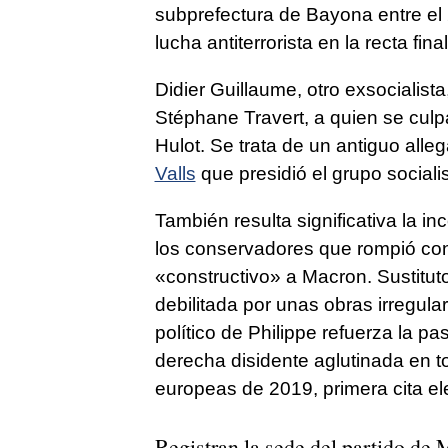
subprefectura de Bayona entre el 
lucha antiterrorista en la recta fina
Didier Guillaume, otro exsocialist
Stéphane Travert, a quien se culp
Hulot. Se trata de un antiguo all
Valls
que presidió el grupo social
También resulta significativa la i
los conservadores que rompió con 
«constructivo» a Macron. Sustitut
debilitada por unas obras irregul
político de Philippe refuerza la p
derecha disidente aglutinada en t
europeas de 2019, primera cita ele
Registran la sede del partido de 