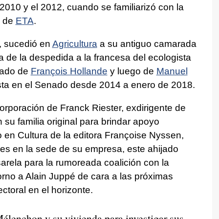
2010 y el 2012, cuando se familiarizó con la
l de
ETA
.
a, sucedió en
Agricultura
a su antiguo camarada
a de la despedida a la francesa del ecologista
egado de
François Hollande
y luego de
Manuel
ista en el Senado desde 2014 a enero de 2018.
ncorporación de Franck Riester, exdirigente de
su familia original para brindar apoyo
o en Cultura de la editora Françoise Nyssen,
ares en la sede de su empresa, este ahijado
asarela para la rumoreada coalición con la
orno a Alain Juppé de cara a las próximas
ctoral en el horizonte.
Mélenchon y su vivienda para investigar sus