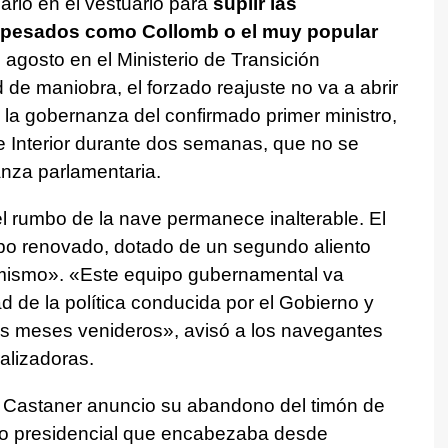
rio en el vestuario para
suplir las
 pesados como Collomb o el muy popular
 agosto en el Ministerio de Transición
 de maniobra, el forzado reajuste no va a abrir
 la gobernanza del confirmado primer ministro,
 de Interior durante dos semanas, que no se
anza parlamentaria.
el rumbo de la nave permanece inalterable. El
po renovado, dotado de un segundo aliento
 mismo». «Este equipo gubernamental va
ad de la política conducida por el Gobierno y
los meses venideros», avisó a los navegantes
ralizadoras.
 Castaner anuncio su abandono del timón de
do presidencial que encabezaba desde