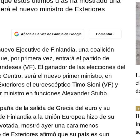
 que estos últimos días ha mostrado una
erá el nuevo ministro de Exteriores
Añade a La Voz de Galicia en Google
Comentar ·
uevo Ejecutivo de Finlandia, una coalición
ue, por primera vez, entrará el partido de
ndeses (VF). El ganador de las elecciones del
L
de Centro, será el nuevo primer ministro, en
c
xteriores el euroescéptico Timo Sioni (VF) y
d
 ministro en funciones Alexander Stubb.
aña de la salida de Grecia del euro y su
B
de Finlandia a la Unión Europea hizo de su
i
 votada, mostró ayer una cara menos
a
o de Exteriores afirmó que su país es «un