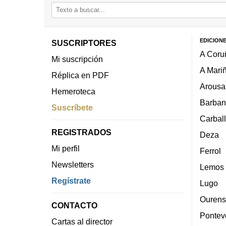
EDICION
SUSCRIPTORES
A Coru
Mi suscripción
A Mari
Réplica en PDF
Arousa
Hemeroteca
Barban
Suscríbete
Carbal
REGISTRADOS
Deza
Mi perfil
Ferrol
Newsletters
Lemos
Regístrate
Lugo
Ourens
CONTACTO
Pontev
Cartas al director