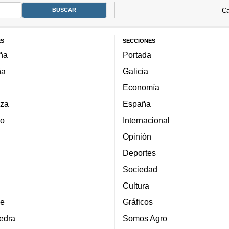
Ca
ES
SECCIONES
ña
Portada
ña
Galicia
Economía
za
España
lo
Internacional
Opinión
Deportes
Sociedad
Cultura
e
Gráficos
edra
Somos Agro