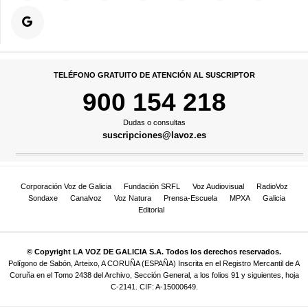
TELÉFONO GRATUITO DE ATENCIÓN AL SUSCRIPTOR
900 154 218
Dudas o consultas
suscripciones@lavoz.es
Corporación Voz de Galicia
Fundación SRFL
Voz Audiovisual
RadioVoz
Sondaxe
Canalvoz
Voz Natura
Prensa-Escuela
MPXA
Galicia
Editorial
© Copyright LA VOZ DE GALICIA S.A. Todos los derechos reservados.
Polígono de Sabón, Arteixo, A CORUÑA (ESPAÑA) Inscrita en el Registro Mercantil de A
Coruña en el Tomo 2438 del Archivo, Sección General, a los folios 91 y siguientes, hoja
C-2141. CIF: A-15000649.