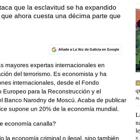
staca que la esclavitud se ha expandido
y que ahora cuesta una décima parte que
Añade a La Voz de Galicia en Google
as mayores expertas internacionales en
ación del terrorismo. Es economista y ha
ones internacionales, desde el Fondo
q
o Europeo para la Reconstrucción y el
AL
el Banco Narodny de Moscú. Acaba de publicar
dice supone un 20% de la economía mundial.
L
n
de economía canalla?
l
o la economía criminal o ilegal, sino también
X.