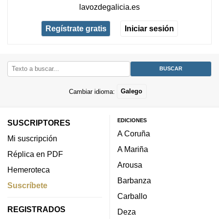
lavozdegalicia.es
Regístrate gratis
Iniciar sesión
Cambiar idioma:
Galego
EDICIONES
SUSCRIPTORES
A Coruña
Mi suscripción
A Mariña
Réplica en PDF
Arousa
Hemeroteca
Barbanza
Suscríbete
Carballo
REGISTRADOS
Deza