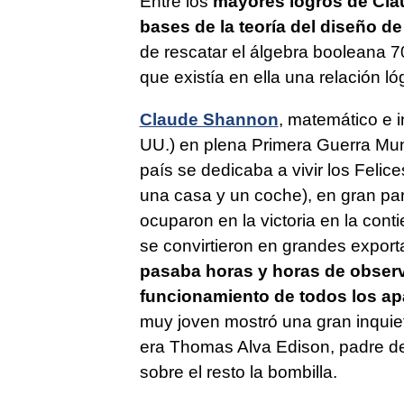
Entre los
mayores logros de Cla
bases de la teoría del diseño de 
de rescatar el álgebra booleana 
que existía en ella una relación l
Claude Shannon
, matemático e i
UU.) en plena Primera Guerra Mund
país se dedicaba a vivir los Felic
una casa y un coche), en gran par
ocuparon en la victoria en la cont
se convirtieron en grandes export
pasaba horas y horas de observ
funcionamiento de todos los a
muy joven mostró una gran inquiet
era Thomas Alva Edison, padre de
sobre el resto la bombilla.