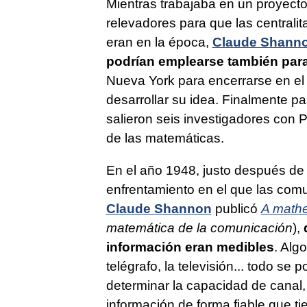
Mientras trabajaba en un proyecto
relevadores para que las centrali
eran en la época,
Claude Shann
podrían emplearse también para 
Nueva York para encerrarse en el c
desarrollar su idea. Finalmente p
salieron seis investigadores con P
de las matemáticas.
En el año 1948, justo después de l
enfrentamiento en el que las com
Claude Shannon
publicó
A mathe
matemática de la comunicación
),
información eran medibles
. Algo
telégrafo, la televisión... todo se
determinar la capacidad de canal, 
información de forma fiable que t