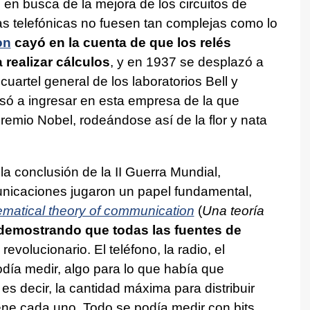
 en busca de la mejora de los circuitos de
tas telefónicas no fuesen tan complejas como lo
on
cayó en la cuenta de que los relés
realizar cálculos
, y en 1937 se desplazó a
uartel general de los laboratorios Bell y
asó a ingresar en esta empresa de la que
remio Nobel, rodeándose así de la flor y nata
a conclusión de la II Guerra Mundial,
unicaciones jugaron un papel fundamental,
matical theory of communication
(
Una teoría
demostrando que todas las fuentes de
 revolucionario. El teléfono, la radio, el
 podía medir, algo para lo que había que
es decir, la cantidad máxima para distribuir
iene cada uno. Todo se podía medir con bits