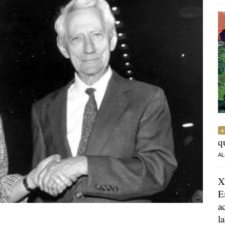
q
AL
X
E
a
l