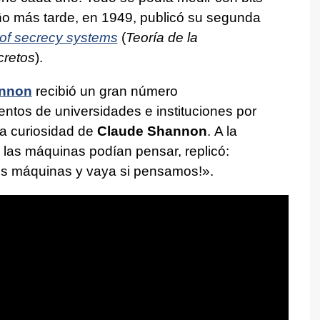
año más tarde, en 1949, publicó su segunda
of secrecy systems
(
Teoría de la
cretos
).
annon
recibió un gran número
ntos de universidades e instituciones por
na curiosidad de
Claude Shannon
. A la
i las máquinas podían pensar, replicó:
os máquinas y vaya si pensamos!».