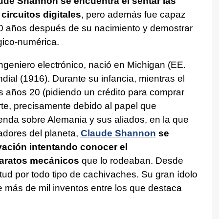
ude Shannon se encuentra el sentar las
circuitos digitales
, pero además fue capaz
70 años después de su nacimiento y demostrar
ógico-numérica.
ngeniero electrónico, nació en Michigan (EE.
ial (1916). Durante su infancia, mientras el
es años 20 (pidiendo un crédito para comprar
te, precisamente debido al papel que
ienda sobre Alemania y sus aliados, en la que
adores del planeta,
Claude Shannon
se
ación intentando conocer el
paratos mecánicos
que lo rodeaban. Desde
ud por todo tipo de cachivaches. Su gran ídolo
 más de mil inventos entre los que destaca