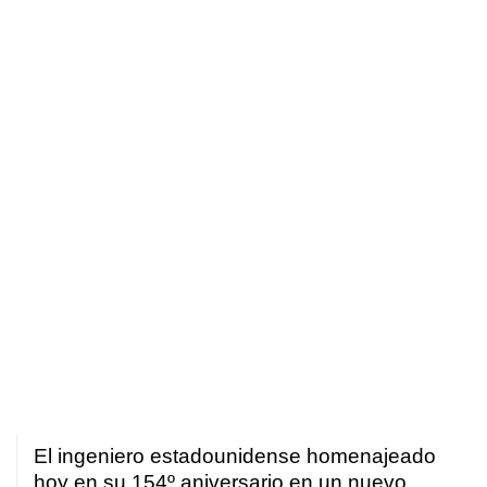
El
ingeniero estadounidense homenajeado
hoy en su 154º aniversario
en un nuevo