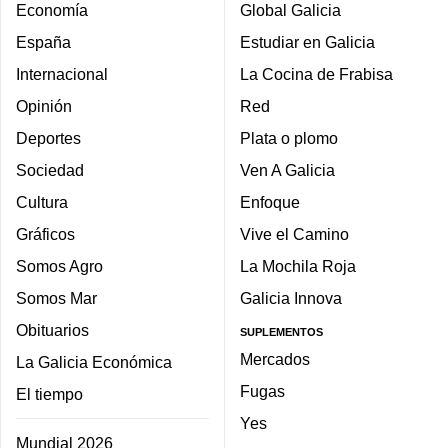
Economía
Global Galicia
España
Estudiar en Galicia
Internacional
La Cocina de Frabisa
Opinión
Red
Deportes
Plata o plomo
Sociedad
Ven A Galicia
Cultura
Enfoque
Gráficos
Vive el Camino
Somos Agro
La Mochila Roja
Somos Mar
Galicia Innova
Obituarios
SUPLEMENTOS
Mercados
La Galicia Económica
Fugas
El tiempo
Yes
Mundial 2026