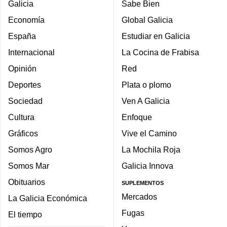
Galicia
Sabe Bien
Economía
Global Galicia
España
Estudiar en Galicia
Internacional
La Cocina de Frabisa
Opinión
Red
Deportes
Plata o plomo
Sociedad
Ven A Galicia
Cultura
Enfoque
Gráficos
Vive el Camino
Somos Agro
La Mochila Roja
Somos Mar
Galicia Innova
Obituarios
SUPLEMENTOS
Mercados
La Galicia Económica
Fugas
El tiempo