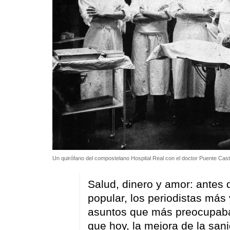
Un quirófano del compostelano Hospital Real con el doctor Puente Cast
Salud, dinero y amor: antes d
popular, los periodistas más
asuntos que más preocupaban
que hoy, la mejora de la san