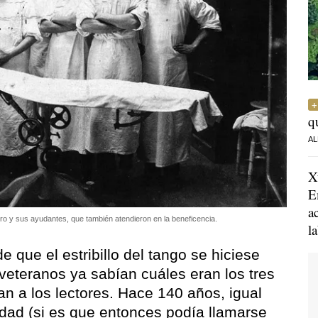
q
AL
X
E
a
ro y sus ayudantes, que también atendieron en la beneficencia.
l
e que el estribillo del tango se hiciese
 veteranos ya sabían cuáles eran los tres
 a los lectores. Hace 140 años, igual
idad (si es que entonces podía llamarse