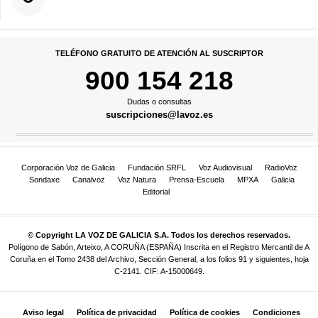
TELÉFONO GRATUITO DE ATENCIÓN AL SUSCRIPTOR
900 154 218
Dudas o consultas
suscripciones@lavoz.es
Corporación Voz de Galicia
Fundación SRFL
Voz Audiovisual
RadioVoz
Sondaxe
Canalvoz
Voz Natura
Prensa-Escuela
MPXA
Galicia
Editorial
© Copyright LA VOZ DE GALICIA S.A. Todos los derechos reservados.
Polígono de Sabón, Arteixo, A CORUÑA (ESPAÑA) Inscrita en el Registro Mercantil de A
Coruña en el Tomo 2438 del Archivo, Sección General, a los folios 91 y siguientes, hoja
C-2141. CIF: A-15000649.
Aviso legal
Política de privacidad
Política de cookies
Condiciones